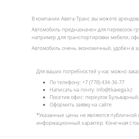
ГРУЗОПЕРЕВОЗКИ
НЕФТЕПР
ИНДИВИДУАЛЬНЫЕ
В компании Авега-Транс вы можете арендов
ПЕРЕВОЗК
ГРУЗОПЕРЕВОЗКИ
Автомобиль предназначен для перевозок груз
КОНТЕЙНЕРНЫЕ
например для транспортировки мебели, офи
ПЕРЕВОЗКИ
Автомобиль очень экономичный, удобен в за
Для ваших потребностей у нас можно зак
По телефону: +7 (778) 434-36-77
Написать на почту: info@tkavega.kz
Посетив офис: переулок Бульварный, д
Оформить заявку на сайте
*Указанные цены не являются публичной о
информационный характер. Конечная сто