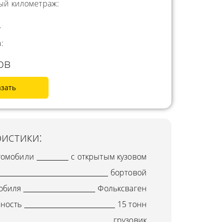
й километраж:
.
:
ов
азать
истики:
томобили
с открытым кузовом
бортовой
обиля
Фольксваген
ность
15 тонн
грузовик