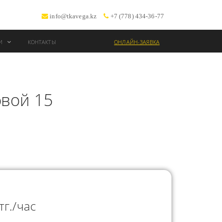
info@tkavega.kz
+7 (778) 434-36-77
ИИ
КОНТАКТЫ
ОНЛАЙН-ЗАЯВКА
ВОЗКИ
овой 15
Т
тг./час