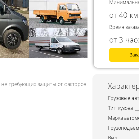
Минимальны
СНГ
АВЛЕНИЕ
от 40 км
ГОРОДСКИЕ
ТОРА
АВТОГРУЗОПЕРЕВОЗКИ
Время заказа
УРНЫЕ ПЕРЕВОЗКИ
МЕЖДУГОРОДНЫЕ
от 3 час
А ЩЕБНЯ
АВТОГРУЗОПЕРЕВОЗКИ
А МУКИ
Зак
ПЕРЕВОЗКИ В БЕЛАРУСЬ
ТЬ РАССТОЯНИЕ
ПЕРЕВОЗКИ В
А УГЛЯ
УЗБЕКИСТАН
, не требующих защиты от факторов
Характер
РУЗА
КА КИСЛОРОДНЫХ
Грузовые ав
В
Тип кузова
А ГАЗА
Марка автом
А ОПАСНОГО ГРУЗА
Грузоподъем
Вид
А