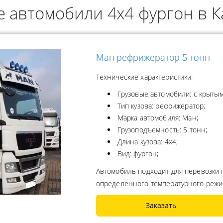
е автомобили 4x4 фургон в К
ОДУКТОВ
А ПРОПАНА
Ман рефрижератор 5 тонн
Технические характеристики:
Грузовые автомобили: с крытым
Тип кузова: рефрижератор;
Марка автомобиля: Ман;
Грузоподъемность: 5 тонн;
Длина кузова: 4x4;
Вид: фургон;
Автомобиль подходит для перевозки 
определенного температурного реж
Заказать