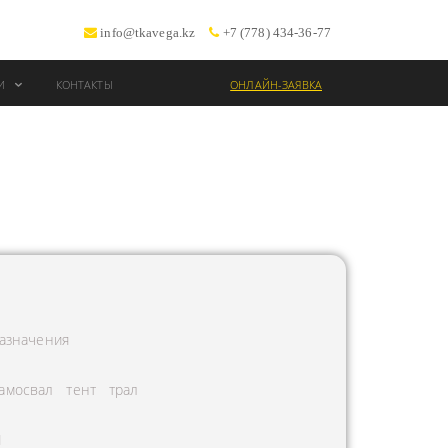
info@tkavega.kz
+7 (778) 434-36-77
ИИ
КОНТАКТЫ
ОНЛАЙН-ЗАЯВКА
ВОЗКИ
Т
азначения
амосвал
тент
трал
Л