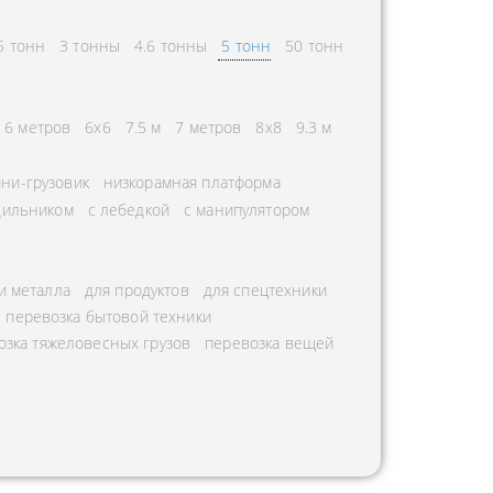
5 тонн
3 тонны
4.6 тонны
5 тонн
50 тонн
6 метров
6х6
7.5 м
7 метров
8х8
9.3 м
ни-грузовик
низкорамная платформа
дильником
с лебедкой
с манипулятором
и металла
для продуктов
для спецтехники
перевозка бытовой техники
озка тяжеловесных грузов
перевозка вещей