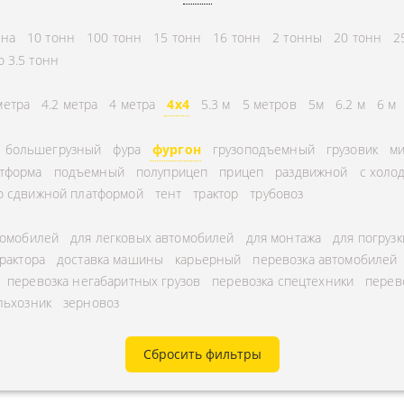
СНГ
АВЛЕНИЕ
нна
10 тонн
100 тонн
15 тонн
16 тонн
2 тонны
20 тонн
2
ГОРОДСКИЕ
ТОРА
о 3.5 тонн
АВТОГРУЗОПЕРЕВОЗКИ
УРНЫЕ ПЕРЕВОЗКИ
МЕЖДУГОРОДНЫЕ
метра
4.2 метра
4 метра
4x4
5.3 м
5 метров
5м
6.2 м
6 м
А ЩЕБНЯ
АВТОГРУЗОПЕРЕВОЗКИ
большегрузный
фура
фургон
грузоподъемный
грузовик
ми
А МУКИ
ПЕРЕВОЗКИ В БЕЛАРУСЬ
тформа
подъемный
полуприцеп
прицеп
раздвижной
с холо
ТЬ РАССТОЯНИЕ
ПЕРЕВОЗКИ В
о сдвижной платформой
тент
трактор
трубовоз
А УГЛЯ
УЗБЕКИСТАН
томобилей
для легковых автомобилей
для монтажа
для погрузк
РУЗА
трактора
доставка машины
карьерный
перевозка автомобилей
КА КИСЛОРОДНЫХ
перевозка негабаритных грузов
перевозка спецтехники
перев
льхозник
зерновоз
В
А ГАЗА
Сбросить фильтры
А ОПАСНОГО ГРУЗА
А