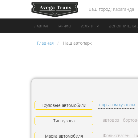
Ваш город:
Караганда
ГЛАВНАЯ
ТАРИФЫ
УСЛУГИ
ДОПОЛНИТЕЛЬН
Главная
Наш автопарк
АРЕНДА АВТОБУСА
ПЕРЕВОЗК
ГРУЗОВОЙ ТРАНСПОРТ С
"ЭКСПРЕС
КОНИКОМ
ПЕРЕВОЗК
АРЕНДА ТРОЛЛЕЙГРУЗА
АРЕНДА А
ТЕХНИКА С
АВИАПЕР
ГИДРОБОРТАМИ
ГРУЗОВ
с крытым кузовом
ГРУЗОВАЯ ТЕХНИКА
Грузовые автомобили
ЗАКАЗАТЬ
РАЗНОЙ ПОГРУЗКИ
ДОСТАВКА
автовоз
бортов
Тип кузова
ПЕРЕВОЗКА ТРУБ
АДРЕСА
Фольксваген
Г
АРЕНДА БУЛЬДОЗЕРА
Марка автомобиля
ЛОГИСТИ