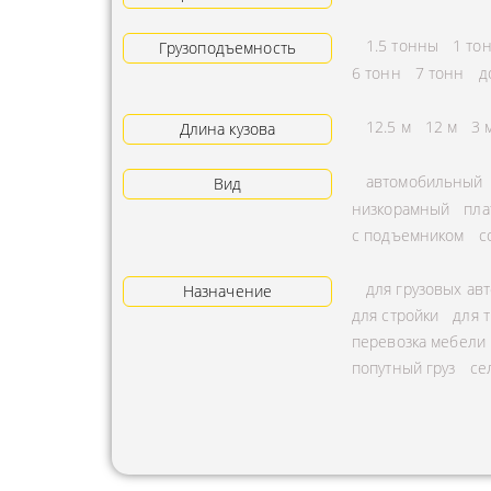
АРЕНДА ТРАКТОРА
ПРЕДОСТ
1.5 тонны
1 то
Грузоподъемность
УСЛУГИ АВТОКРАНА
ЭКСПЕДИ
6 тонн
7 тонн
д
ЗАКАЗ МАНИПУЛЯТОРА
ТЕМПЕРАТ
12.5 м
12 м
3 
Длина кузова
АВИАПЕРЕВОЗКА
ПЕРЕВОЗК
автомобильный
Вид
АВТОМОБИЛЬНЫЕ
ПЕРЕВОЗК
низкорамный
пла
ГРУЗОПЕРЕВОЗКИ
РАССЧИТА
с подъемником
с
МУЛЬТИМОДАЛЬНЫЕ
ПЕРЕВОЗК
для грузовых ав
ПЕРЕВОЗКИ
Назначение
ОХРАНА Г
для стройки
для 
АВТОПЕРЕВОЗКИ
ПЕРЕВОЗ
перевозка мебели
СБОРНОГО ГРУЗА
попутный груз
се
БАЛЛОНО
ДОСТАВКА
ПЕРЕВОЗК
НЕГАБАРИТНЫХ ГРУЗОВ
ПЕРЕВОЗК
ЖЕЛЕЗНОДОРОЖНЫЕ
ПЕРЕВОЗК