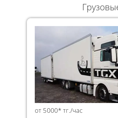
ГРУЗОПЕРЕВОЗКИ
Грузовы
НЕФТЕПР
ИНДИВИДУАЛЬНЫЕ
ПЕРЕВОЗК
ГРУЗОПЕРЕВОЗКИ
КОНТЕЙНЕРНЫЕ
ПЕРЕВОЗКИ
от 5000* тг./час