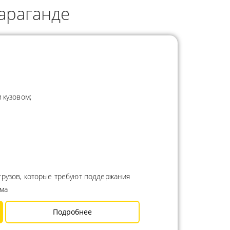
араганде
 кузовом;
грузов, которые требуют поддержания
има
Подробнее