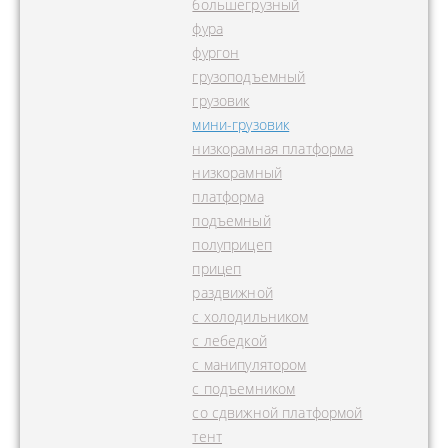
большегрузный
фура
фургон
грузоподъемный
грузовик
мини-грузовик
низкорамная платформа
низкорамный
платформа
подъемный
полуприцеп
прицеп
раздвижной
с холодильником
с лебедкой
с манипулятором
с подъемником
со сдвижной платформой
тент