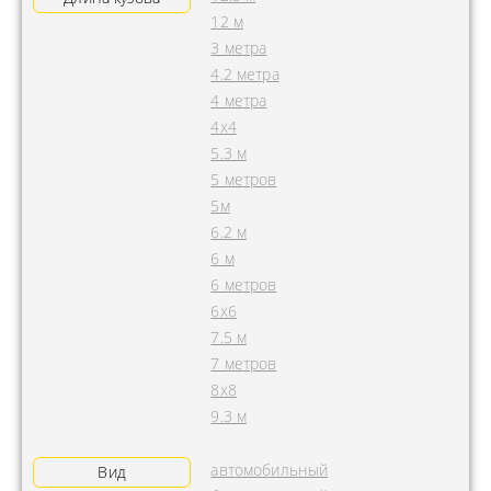
12 м
3 метра
4.2 метра
4 метра
4x4
5.3 м
5 метров
5м
6.2 м
6 м
6 метров
6х6
7.5 м
7 метров
8х8
9.3 м
автомобильный
Вид