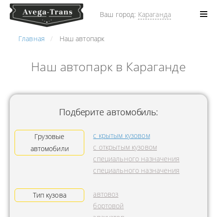
Ваш город:
Караганда
Главная
Наш автопарк
Наш автопарк в Караганде
Подберите автомобиль:
с крытым кузовом
Грузовые
с открытым кузовом
автомобили
специального назначения
специального назначения
автовоз
Тип кузова
бортовой