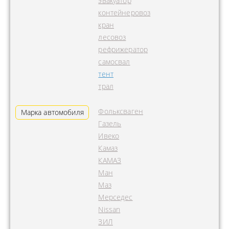
эвакуатор
контейнеровоз
кран
лесовоз
рефрижератор
самосвал
тент
трал
Фольксваген
Марка автомобиля
Газель
Ивеко
Камаз
КАМАЗ
Ман
Маз
Мерседес
Nissan
ЗИЛ