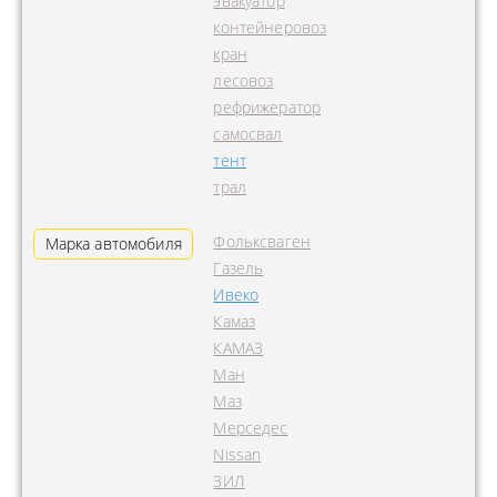
эвакуатор
контейнеровоз
кран
лесовоз
рефрижератор
самосвал
тент
трал
Фольксваген
Марка автомобиля
Газель
Ивеко
Камаз
КАМАЗ
Ман
Маз
Мерседес
Nissan
ЗИЛ