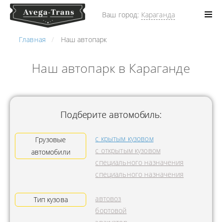
Ваш город:
Караганда
Главная
Наш автопарк
Наш автопарк в Караганде
Подберите автомобиль:
с крытым кузовом
Грузовые
с открытым кузовом
автомобили
специального назначения
специального назначения
автовоз
Тип кузова
бортовой