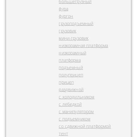
большегрузный
фура
фургон
грузоподъемный
грузовик
мини-грузовик
низкорамная платформа
низкорамный
платформа
подъемный
полуприцеп
прицеп
раздвижной
с холодильником
с лебедкой
с манипулятором
с подъемником
со сдвижной платформой
тент