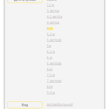
12 м
3 метра
4.2 метра
4 метра
4x4
5.3 м
5 метров
5м
6.2 м
6 м
6 метров
6х6
7.5 м
7 метров
8х8
9.3 м
автомобильный
Вид