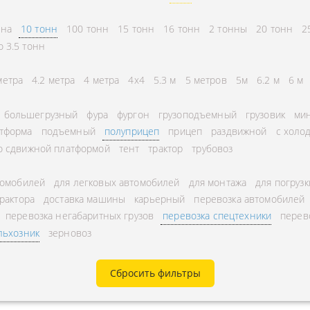
СНГ
АВЛЕНИЕ
нна
10 тонн
100 тонн
15 тонн
16 тонн
2 тонны
20 тонн
2
ГОРОДСКИЕ
ТОРА
о 3.5 тонн
АВТОГРУЗОПЕРЕВОЗКИ
УРНЫЕ ПЕРЕВОЗКИ
МЕЖДУГОРОДНЫЕ
метра
4.2 метра
4 метра
4x4
5.3 м
5 метров
5м
6.2 м
6 м
А ЩЕБНЯ
АВТОГРУЗОПЕРЕВОЗКИ
большегрузный
фура
фургон
грузоподъемный
грузовик
мин
А МУКИ
ПЕРЕВОЗКИ В БЕЛАРУСЬ
тформа
подъемный
полуприцеп
прицеп
раздвижной
с холо
ТЬ РАССТОЯНИЕ
ПЕРЕВОЗКИ В
о сдвижной платформой
тент
трактор
трубовоз
А УГЛЯ
УЗБЕКИСТАН
томобилей
для легковых автомобилей
для монтажа
для погрузк
РУЗА
трактора
доставка машины
карьерный
перевозка автомобилей
КА КИСЛОРОДНЫХ
перевозка негабаритных грузов
перевозка спецтехники
перев
льхозник
зерновоз
В
А ГАЗА
Сбросить фильтры
А ОПАСНОГО ГРУЗА
А