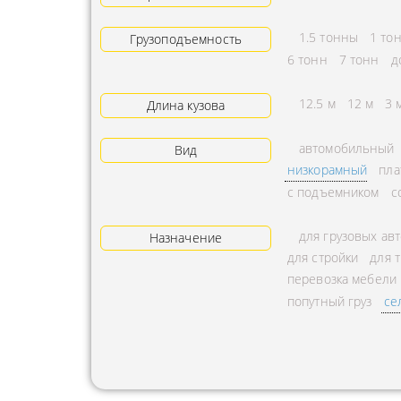
АРЕНДА ТРАКТОРА
ПРЕДОСТ
1.5 тонны
1 то
Грузоподъемность
УСЛУГИ АВТОКРАНА
ЭКСПЕДИ
6 тонн
7 тонн
д
ЗАКАЗ МАНИПУЛЯТОРА
ТЕМПЕРАТ
12.5 м
12 м
3 
Длина кузова
АВИАПЕРЕВОЗКА
ПЕРЕВОЗК
автомобильный
Вид
АВТОМОБИЛЬНЫЕ
ПЕРЕВОЗК
низкорамный
пла
ГРУЗОПЕРЕВОЗКИ
РАССЧИТА
с подъемником
с
МУЛЬТИМОДАЛЬНЫЕ
ПЕРЕВОЗК
для грузовых ав
ПЕРЕВОЗКИ
Назначение
ОХРАНА Г
для стройки
для 
АВТОПЕРЕВОЗКИ
ПЕРЕВОЗ
перевозка мебели
СБОРНОГО ГРУЗА
попутный груз
се
БАЛЛОНО
ДОСТАВКА
ПЕРЕВОЗК
НЕГАБАРИТНЫХ ГРУЗОВ
ПЕРЕВОЗК
ЖЕЛЕЗНОДОРОЖНЫЕ
ПЕРЕВОЗК