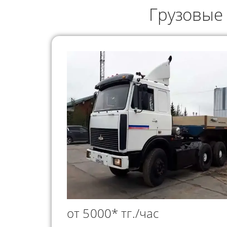
ГРУЗОПЕРЕВОЗКИ
Грузовые
НЕФТЕПР
ИНДИВИДУАЛЬНЫЕ
ПЕРЕВОЗК
ГРУЗОПЕРЕВОЗКИ
КОНТЕЙНЕРНЫЕ
ПЕРЕВОЗКИ
от 5000* тг./час