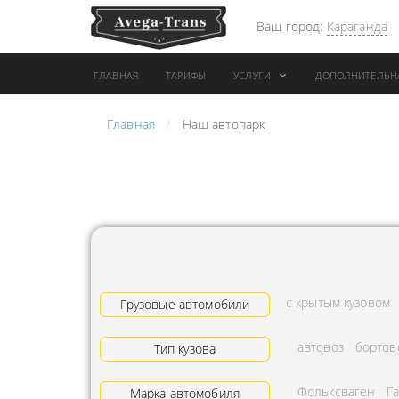
Ваш город:
Караганда
ГЛАВНАЯ
ТАРИФЫ
УСЛУГИ
ДОПОЛНИТЕЛЬН
Главная
Наш автопарк
АРЕНДА АВТОБУСА
ПЕРЕВОЗК
ГРУЗОВОЙ ТРАНСПОРТ С
"ЭКСПРЕС
КОНИКОМ
ПЕРЕВОЗК
АРЕНДА ТРОЛЛЕЙГРУЗА
АРЕНДА А
ТЕХНИКА С
АВИАПЕР
ГИДРОБОРТАМИ
ГРУЗОВ
с крытым кузовом
ГРУЗОВАЯ ТЕХНИКА
Грузовые автомобили
ЗАКАЗАТЬ
РАЗНОЙ ПОГРУЗКИ
ДОСТАВКА
автовоз
бортов
Тип кузова
ПЕРЕВОЗКА ТРУБ
АДРЕСА
Фольксваген
Г
АРЕНДА БУЛЬДОЗЕРА
Марка автомобиля
ЛОГИСТИ