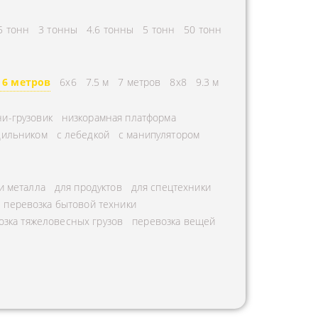
5 тонн
3 тонны
4.6 тонны
5 тонн
50 тонн
6 метров
6х6
7.5 м
7 метров
8х8
9.3 м
и-грузовик
низкорамная платформа
дильником
с лебедкой
с манипулятором
и металла
для продуктов
для спецтехники
перевозка бытовой техники
озка тяжеловесных грузов
перевозка вещей