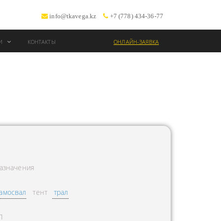
info@tkavega.kz
+7 (778) 434-36-77
ИИ
КОНТАКТЫ
ОНЛАЙН-ЗАЯВКА
ВОЗКИ
Т
азначения
амосвал
тент
трал
Л