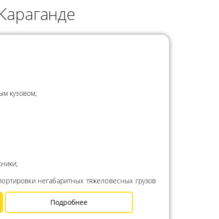
Караганде
ым кузовом;
ники;
портировки негабаритных тяжеловесных грузов
Подробнее