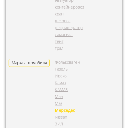
эвакуатор
контейнеровоз
кран
лесовоз
рефрижератор
самосвал
тент
трал
Фольксваген
Марка автомобиля
Газель
Ивеко
Камаз
КАМАЗ
Ман
Маз
Мерседес
Nissan
ЗИЛ