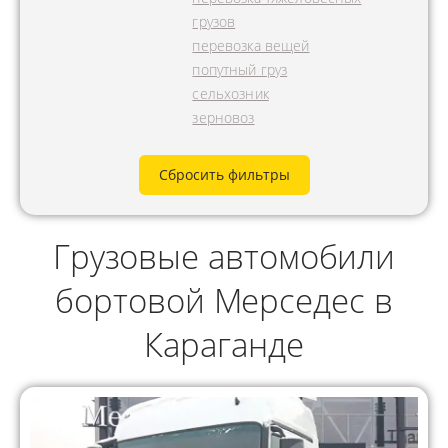
грузов
перевозка вещей
попутный груз
сельхозник
зерновоз
Сбросить фильтры
Грузовые автомобили
бортовой Мерседес в
Караганде