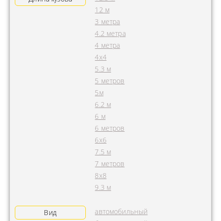
12 м
3 метра
4.2 метра
4 метра
4x4
5.3 м
5 метров
5м
6.2 м
6 м
6 метров
6х6
7.5 м
7 метров
8х8
9.3 м
автомобильный
Вид