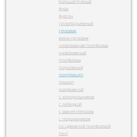
большегрузный
фура
фургон
грузоподъемный
грузовик
мини-грузовик
низкорамная платформа
низкорамный
платформа
подъемный
полуприцеп
прицеп
раздвижной
с холодильником
с лебедкой
с манипулятором
с подъемником
со сдвижной платформой
тент