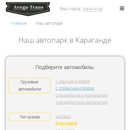
Ваш город:
Караганда
Главная
Наш автопарк
Наш автопарк в Караганде
Подберите автомобиль:
с крытым кузовом
Грузовые
с открытым кузовом
автомобили
специального назначения
специального назначения
автовоз
Тип кузова
бортовой