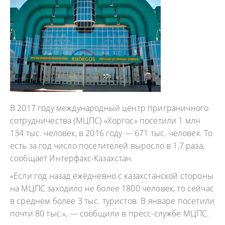
В 2017 году международный центр приграничного
сотрудничества (МЦПС) «Хоргос» посетили 1 млн
134 тыс. человек, в 2016 году — 671 тыс. человек. То
есть за год число посетителей выросло в 1,7 раза,
сообщает Интерфакс-Казахстан.
«Если год назад ежедневно с казахстанской стороны
на МЦПС заходило не более 1800 человек, то сейчас
в среднем более 3 тыс. туристов. В январе посетили
почти 80 тыс.», — сообщили в пресс-службе МЦПС.